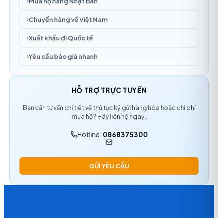
Mua hộ hàng Nhật Bản
›
Chuyển hàng về Việt Nam
›
Xuất khẩu đi Quốc tế
›
Yêu cầu báo giá nhanh
›
HỖ TRỢ TRỰC TUYẾN
Bạn cần tư vấn chi tiết về thủ tục ký gửi hàng hóa hoặc chi phí
mua hộ? Hãy liên hệ ngay.
Hotline:
0868375300
GỬI YÊU CẦU