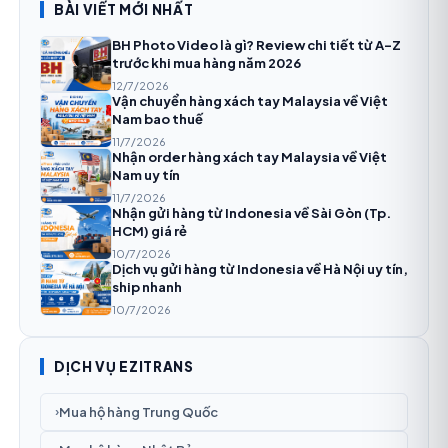
BÀI VIẾT MỚI NHẤT
BH Photo Video là gì? Review chi tiết từ A-Z
trước khi mua hàng năm 2026
12/7/2026
Vận chuyển hàng xách tay Malaysia về Việt
Nam bao thuế
11/7/2026
Nhận order hàng xách tay Malaysia về Việt
Nam uy tín
11/7/2026
Nhận gửi hàng từ Indonesia về Sài Gòn (Tp.
HCM) giá rẻ
10/7/2026
Dịch vụ gửi hàng từ Indonesia về Hà Nội uy tín,
ship nhanh
10/7/2026
DỊCH VỤ EZITRANS
Mua hộ hàng Trung Quốc
›