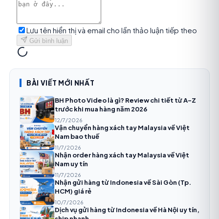
Lưu tên hiển thị và email cho lần thảo luận tiếp theo
Gửi bình luận
BÀI VIẾT MỚI NHẤT
BH Photo Video là gì? Review chi tiết từ A-Z
trước khi mua hàng năm 2026
12/7/2026
Vận chuyển hàng xách tay Malaysia về Việt
Nam bao thuế
11/7/2026
Nhận order hàng xách tay Malaysia về Việt
Nam uy tín
11/7/2026
Nhận gửi hàng từ Indonesia về Sài Gòn (Tp.
HCM) giá rẻ
10/7/2026
Dịch vụ gửi hàng từ Indonesia về Hà Nội uy tín,
ship nhanh