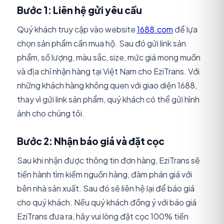
Bước 1: Liên hệ gửi yêu cầu
Quý khách truy cập vào website
1688.com
để lựa
chọn sản phẩm cần mua hộ. Sau đó gửi link sản
phẩm, số lượng, màu sắc, size, mức giá mong muốn
và địa chỉ nhận hàng tại Việt Nam cho EziTrans. Với
những khách hàng không quen với giao diện 1688,
thay vì gửi link sản phẩm, quý khách có thể gửi hình
ảnh cho chúng tôi.
Bước 2: Nhận báo giá và đặt cọc
Sau khi nhận được thông tin đơn hàng, EziTrans sẽ
tiến hành tìm kiếm nguồn hàng, đàm phán giá với
bên nhà sản xuất. Sau đó sẽ liên hệ lại để báo giá
cho quý khách. Nếu quý khách đồng ý với báo giá
EziTrans đưa ra, hãy vui lòng đặt cọc 100% tiền