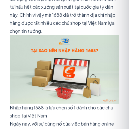
từ hầu hết các xưởng sản xuất tại quốc gia tỷ dân
này. Chính vì vậy mà 1688 đã trở thành địa chỉ nhập
hàng được rất nhiều các chủ shop tại Việt Nam lựa
chọn tin tưởng.
Nhập hàng 1688 là lựa chọn số 1 dành cho các chủ
shop tại Việt Nam
Ngày nay, với sự bùng nổ của việc bán hàng online