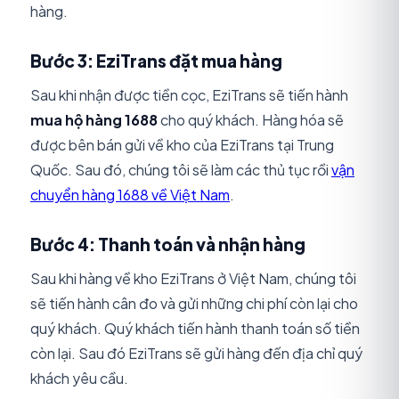
hàng.
Bước 3: EziTrans đặt mua hàng
Sau khi nhận được tiền cọc, EziTrans sẽ tiến hành
mua hộ hàng 1688
cho quý khách. Hàng hóa sẽ
được bên bán gửi về kho của EziTrans tại Trung
Quốc. Sau đó, chúng tôi sẽ làm các thủ tục rồi
vận
chuyển hàng 1688 về Việt Nam
.
Bước 4: Thanh toán và nhận hàng
Sau khi hàng về kho EziTrans ở Việt Nam, chúng tôi
sẽ tiến hành cân đo và gửi những chi phí còn lại cho
quý khách. Quý khách tiến hành thanh toán số tiền
còn lại. Sau đó EziTrans sẽ gửi hàng đến địa chỉ quý
khách yêu cầu.