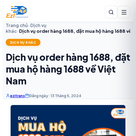
Trang chủ
»
Dịch vụ
khác
»
Dịch vụ order hàng 1688, đặt mua hộ hàng 1688 về 
DỊCH VỤ KHÁC
Dịch vụ order hàng 1688, đặt
mua hộ hàng 1688 về Việt
Nam
ezitrans
Đăng ngày: 13 Tháng 5, 2024