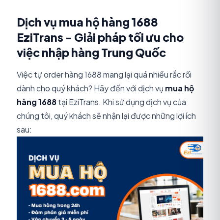
Dịch vụ mua hộ hàng 1688
EziTrans - Giải pháp tối ưu cho
việc nhập hàng Trung Quốc
Việc tự order hàng 1688 mang lại quá nhiều rắc rối
dành cho quý khách? Hãy đến với dịch vụ
mua hộ
hàng 1688
tại EziTrans. Khi sử dụng dịch vụ của
chúng tôi, quý khách sẽ nhận lại được những lợi ích
sau: