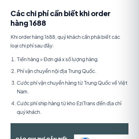
Các chi phí cần biết khi order
hàng 1688
Khi order hàng 1688, quý khách cần phải biết các
loại chi phí sau đây:
Tiền hàng = Đơn giá x số lượng hàng.
Phí vận chuyển nội địa Trung Quốc.
Cước phí vận chuyển hàng từ Trung Quốc về Việt
Nam.
Cước phí ship hàng từ kho EziTrans đến địa chỉ
quý khách.