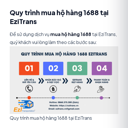
Quy trình mua hộ hàng 1688 tại
EziTrans
Để sử dụng dịch vụ
mua hộ hàng 1688
tại EziTrans,
quý khách vui lòng làm theo các bước sau:
Quy trình mua hộ hàng 1688 tại EziTrans