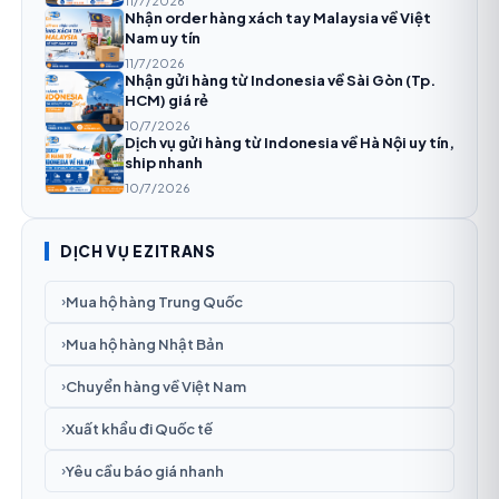
11/7/2026
Nhận order hàng xách tay Malaysia về Việt
Nam uy tín
11/7/2026
Nhận gửi hàng từ Indonesia về Sài Gòn (Tp.
HCM) giá rẻ
10/7/2026
Dịch vụ gửi hàng từ Indonesia về Hà Nội uy tín,
ship nhanh
10/7/2026
DỊCH VỤ EZITRANS
Mua hộ hàng Trung Quốc
›
Mua hộ hàng Nhật Bản
›
Chuyển hàng về Việt Nam
›
Xuất khẩu đi Quốc tế
›
Yêu cầu báo giá nhanh
›