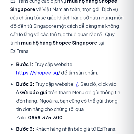
EziTrans cung cấp dịch vụ
mua hộ hàng Shopee
Singapore
về Việt Nam an toàn, trọn gói. Dịch vụ
của chúng tôi sẽ giúp khách hàng sở hữu những món
đồ đến từ Singapore một cách dễ dàng mà không
cần lo lắng về các thủ tục thuế quan rắc rối. Quy
trình
mua hộ hàng Shopee Singapore
tại
EziTrans:
Bước 1:
Truy cập website:
https://shopee.sg
/ để tìm sản phẩm.
Bước 2:
Truy cập website:
/
. Sau đó, click vào
ô
Gửi báo giá
trên thanh Menu để gửi thông tin
đơn hàng. Ngoài ra, bạn cũng có thể gửi thông
tin đơn hàng cho chúng tôi qua
Zalo:
0868.375.300
.
Bước 3:
Khách hàng nhận báo giá từ EziTrans,