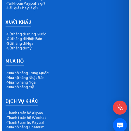
Tài khoản Paypal là gì?
›
Đấu giá Ebay là gì?
›
XUẤT KHẨU
Gửi hàng đi Trung Quốc
›
Gửi hàng đi Nhật Bản
›
Gửi hàng đi Nga
›
Gửi hàng đi Mỹ
›
MUA HỘ
Mua hộ hàng Trung Quốc
›
Mua hộ hàng Nhật Bản
›
Mua hộ hàng Nga
›
Mua hộ hàng Mỹ
›
DỊCH VỤ KHÁC
Thanh toán hộ Alipay
›
Thanh toán hộ Wechat
›
Thanh toán hộ Paypal
›
Zalo
Mua hộ hàng Chemist
›