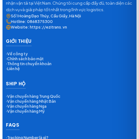
nhận vận tải tại Việt Nam. Chúng tôi cung cấp đầy đủ, toàn diện các
dịch vụ và giải pháp tốt nhất trong lĩnh vực logistics.
Số 1 Hoàng Đạo Thúy, Cầu Giấy, Hà Nội
Hotline:
0868375300
Website:
https://ezitrans.vn
GIỚI THIỆU
Về công ty
›
Chính sách bảo mật
›
Thông tin chuyển khoản
›
Liên hệ
›
SHIP HỘ
Vận chuyển hàng Trung Quốc
›
Vận chuyển hàng Nhật Bản
›
Vận chuyển hàng Nga
›
Vận chuyển hàng Mỹ
›
FAQS
Tracking Number là gì?
›