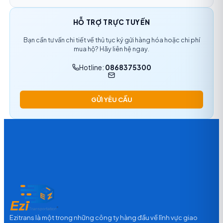
HỖ TRỢ TRỰC TUYẾN
Bạn cần tư vấn chi tiết về thủ tục ký gửi hàng hóa hoặc chi phí
mua hộ? Hãy liên hệ ngay.
Hotline:
0868375300
GỬI YÊU CẦU
Ezitrans là một trong những công ty hàng đầu về lĩnh vực giao