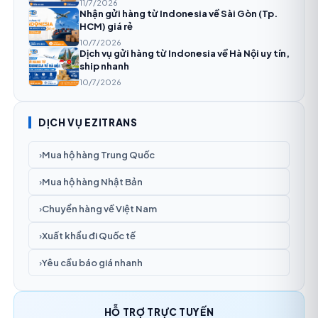
11/7/2026
Nhận gửi hàng từ Indonesia về Sài Gòn (Tp.
HCM) giá rẻ
10/7/2026
Dịch vụ gửi hàng từ Indonesia về Hà Nội uy tín,
ship nhanh
10/7/2026
DỊCH VỤ EZITRANS
Mua hộ hàng Trung Quốc
›
Mua hộ hàng Nhật Bản
›
Chuyển hàng về Việt Nam
›
Xuất khẩu đi Quốc tế
›
Yêu cầu báo giá nhanh
›
HỖ TRỢ TRỰC TUYẾN