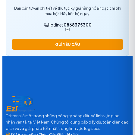
Bạn cần tư vấn chi tiết về thủ tục ký gửi hàng hóa hoặc chi phí
mua hộ? Hãy liên hệ ngay.
Hotline:
0868375300
GỬI YÊU CẦU
Ezitrans là một trong những công ty hàng đầu về lĩnh vực giao
nhận vận tải tại Việt Nam. Chúng tôi cung cấp đầy đủ, toàn diện các
dịch vụ và giải pháp tốt nhất trong lĩnh vực logistics.
Số 1 Hoàng Đạo Thúy, Cầu Giấy, Hà Nội