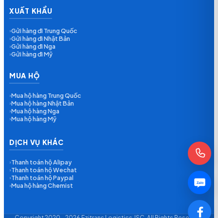
XUẤT KHẨU
Gửi hàng đi Trung Quốc
›
Gửi hàng đi Nhật Bản
›
Gửi hàng đi Nga
›
Gửi hàng đi Mỹ
›
MUA HỘ
Mua hộ hàng Trung Quốc
›
Mua hộ hàng Nhật Bản
›
Mua hộ hàng Nga
›
Mua hộ hàng Mỹ
›
DỊCH VỤ KHÁC
Thanh toán hộ Alipay
›
Thanh toán hộ Wechat
›
Thanh toán hộ Paypal
›
Zalo
Mua hộ hàng Chemist
›
Copyright 2020 - 2026 Ezitrans Logistics JSC. All Rights Reserved.