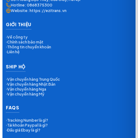
Hotline:
0868375300
Website:
https://ezitrans.vn
GIỚI THIỆU
Về công ty
›
Chính sách bảo mật
›
Thông tin chuyển khoản
›
Liên hệ
›
SHIP HỘ
Vận chuyển hàng Trung Quốc
›
Vận chuyển hàng Nhật Bản
›
Vận chuyển hàng Nga
›
Vận chuyển hàng Mỹ
›
FAQS
Tracking Number là gì?
›
Tài khoản Paypal là gì?
›
Đấu giá Ebay là gì?
›