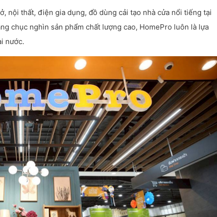
, nội thất, điện gia dụng, đồ dùng cải tạo nhà cửa nổi tiếng tại
hàng chục nghìn sản phẩm chất lượng cao, HomePro luôn là lựa
i nước.