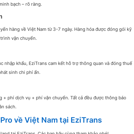
minh bạch – rõ ràng.
m
uyển hàng về Việt Nam từ 3-7 ngày. Hàng hóa được đóng gói kỹ
trình vận chuyển.
tục nhập khẩu, EziTrans cam kết hỗ trợ thông quan và đóng thuế
hát sinh chi phí ẩn.
ng + phí dịch vụ + phí vận chuyển. Tất cả đều được thông báo
ân sách.
ro về Việt Nam tại EziTrans
land tại EziTrans. Các bạn hãy cùng tham khảo nhé!