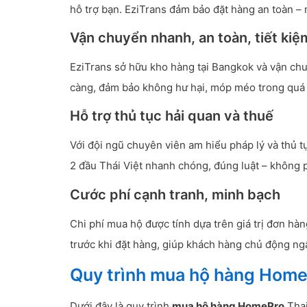
hỗ trợ bạn. EziTrans đảm bảo đặt hàng an toàn – 
Vận chuyển nhanh, an toàn, tiết kiệ
EziTrans sở hữu kho hàng tại Bangkok và vận ch
càng, đảm bảo không hư hại, móp méo trong quá 
Hỗ trợ thủ tục hải quan và thuế
Với đội ngũ chuyên viên am hiểu pháp lý và thủ 
2 đầu Thái Việt nhanh chóng, đúng luật – không p
Cước phí cạnh tranh, minh bạch
Chi phí mua hộ được tính dựa trên giá trị đơn hà
trước khi đặt hàng, giúp khách hàng chủ động ng
Quy trình mua hộ hàng HomeP
Dưới đây là quy trình
mua hộ hàng HomePro
Thai