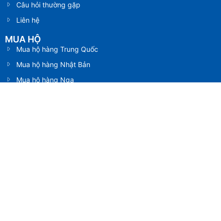
Câu hỏi thường gặp
Liên hệ
MUA HỘ
Mua hộ hàng Trung Quốc
Mua hộ hàng Nhật Bản
Mua hộ hàng Nga
Mua hộ hàng Mỹ
Mua hộ hàng Úc
SHIP HỘ
Vận chuyển hàng Trung Quốc
Vận chuyển hàng Nhật Bản
Vận chuyển hàng Nga
Vận chuyển hàng Mỹ
Vận chuyển hàng Úc
XUẤT KHẨU
Gửi hàng đi Trung Quốc