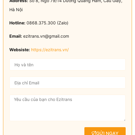
Address:
Số 8, Ngõ 79/14 Dương Quảng Hàm, Cầu Giấy,
Hà Nội
Hotline:
0868.375.300 (Zalo)
Email:
ezitrans.vn@gmail.com
Websiste:
https://ezitrans.vn/
GỬI NGAY