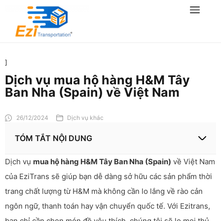
]
Dịch vụ mua hộ hàng H&M Tây
Ban Nha (Spain) về Việt Nam
26/12/2024
Dịch vụ khác
TÓM TẮT NỘI DUNG
Dịch vụ
mua hộ hàng H&M Tây Ban Nha (Spain)
về Việt Nam
của EziTrans sẽ giúp bạn dễ dàng sở hữu các sản phẩm thời
trang chất lượng từ H&M mà không cần lo lắng về rào cản
ngôn ngữ, thanh toán hay vận chuyển quốc tế. Với Ezitrans,
bạn chỉ cần chọn món đồ yêu thích, chúng tôi sẽ lo mọi thủ