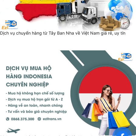
Dịch vụ chuyển hàng từ Tây Ban Nha về Việt Nam giá rẻ, uy tín