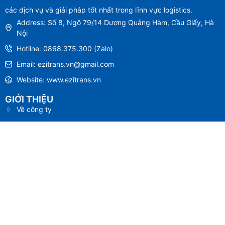
các dịch vụ và giải pháp tốt nhất trong lĩnh vực logistics.
Address: Số 8, Ngõ 79/14 Dương Quảng Hàm, Cầu Giấy, Hà
Nội
Hotline: 0868.375.300 (Zalo)
Email: ezitrans.vn@gmail.com
Website: www.ezitrans.vn
GIỚI THIỆU
Về công ty
Chính sách bảo mật
Thông tin chuyển khoản
Câu hỏi thường gặp
Liên hệ
MUA HỘ
Mua hộ hàng Trung Quốc
Mua hộ hàng Nhật Bản