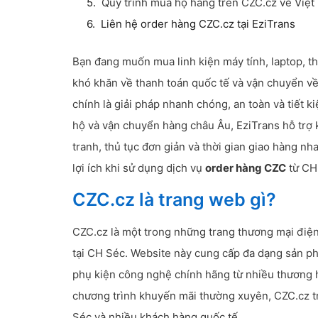
Quy trình mua hộ hàng trên CZC.cz về Việt
Liên hệ order hàng CZC.cz tại EziTrans
Bạn đang muốn mua linh kiện máy tính, laptop, t
khó khăn về thanh toán quốc tế và vận chuyển v
chính là giải pháp nhanh chóng, an toàn và tiết 
hộ và vận chuyển hàng châu Âu, EziTrans hỗ trợ 
tranh, thủ tục đơn giản và thời gian giao hàng nh
lợi ích khi sử dụng dịch vụ
order hàng CZC
từ CH 
CZC.cz là trang web gì?
CZC.cz là một trong những trang thương mại điện 
tại CH Séc. Website này cung cấp đa dạng sản phẩ
phụ kiện công nghệ chính hãng từ nhiều thương hi
chương trình khuyến mãi thường xuyên, CZC.cz tr
Séc và nhiều khách hàng quốc tế.