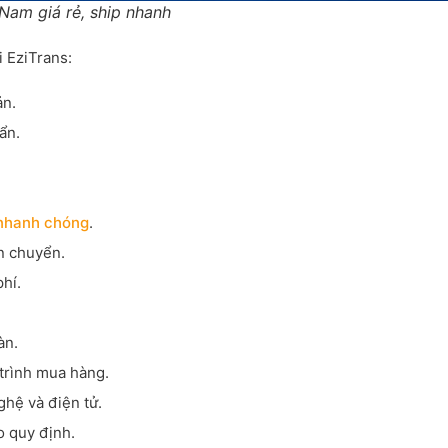
Nam giá rẻ, ship nhanh
i EziTrans:
ản.
ẩn.
 nhanh chóng
.
n chuyển.
hí.
àn.
 trình mua hàng.
hệ và điện tử.
o quy định.