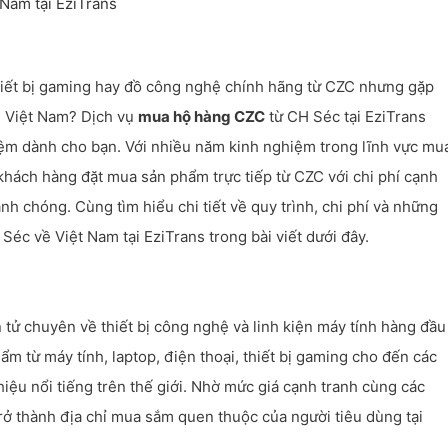
 Nam tại EziTrans
hiết bị gaming hay đồ công nghệ chính hãng từ CZC nhưng gặp
ề Việt Nam? Dịch vụ
mua hộ hàng CZC
từ CH Séc tại EziTrans
kiệm dành cho bạn. Với nhiều năm kinh nghiệm trong lĩnh vực mu
khách hàng đặt mua sản phẩm trực tiếp từ CZC với chi phí cạnh
anh chóng. Cùng tìm hiểu chi tiết về quy trình, chi phí và những
Séc về Việt Nam tại EziTrans trong bài viết dưới đây.
tử chuyên về thiết bị công nghệ và linh kiện máy tính hàng đầu
m từ máy tính, laptop, điện thoại, thiết bị gaming cho đến các
ệu nổi tiếng trên thế giới. Nhờ mức giá cạnh tranh cùng các
ở thành địa chỉ mua sắm quen thuộc của người tiêu dùng tại