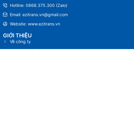
Hotline: 0868.375.300 (Zalo)
Email: ezitrans.vn@gmail.com
Website: www.ezitrans.vn
GIỚI THIỆU
Về công ty
Chính sách bảo mật
Thông tin chuyển khoản
Câu hỏi thường gặp
Liên hệ
MUA HỘ
Mua hộ hàng Trung Quốc
Mua hộ hàng Nhật Bản
Mua hộ hàng Nga
Mua hộ hàng Mỹ
Mua hộ hàng Úc