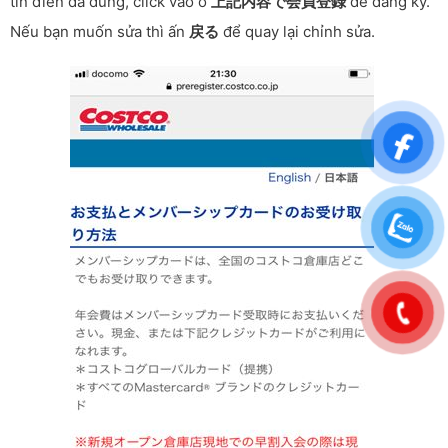
tin điền đã đúng, click vào ô
上記内容で会員登録
để đăng ký.
Nếu bạn muốn sửa thì ấn
戻る
để quay lại chỉnh sửa.