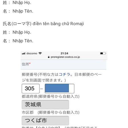
姓： Nhập Họ.
名： Nhập Tên.
氏名(ローマ字) điền tên bằng chữ Romaji
姓： Nhập Họ.
名： Nhập Tên.