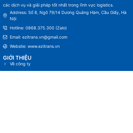
các dịch vụ và giải pháp tốt nhất trong lĩnh vực logistics.
Address: Số 8, Ngõ 79/14 Dương Quảng Hàm, Cầu Giấy, Hà
Nội
Hotline: 0868.375.300 (Zalo)
Email: ezitrans.vn@gmail.com
Website: www.ezitrans.vn
GIỚI THIỆU
Về công ty
Chính sách bảo mật
Thông tin chuyển khoản
Câu hỏi thường gặp
Liên hệ
MUA HỘ
Mua hộ hàng Trung Quốc
Mua hộ hàng Nhật Bản