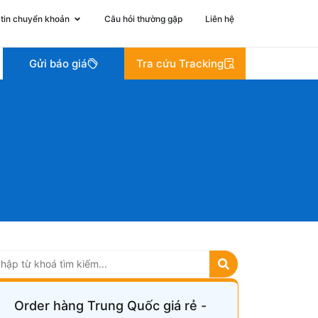
tin chuyển khoản
Câu hỏi thường gặp
Liên hệ
Gửi báo giá
Tra cứu Tracking
Order hàng Trung Quốc giá rẻ -