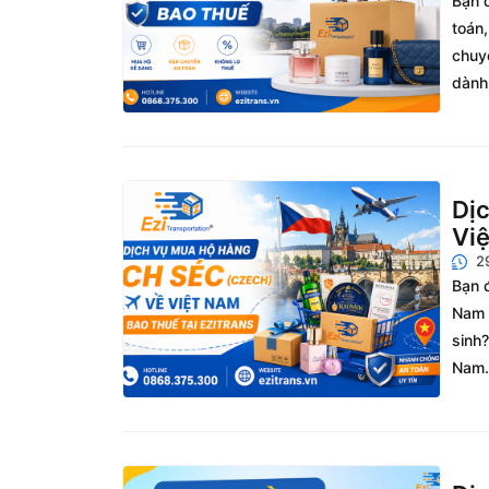
Bạn 
toán
chuyê
dành 
Dị
Vi
2
Bạn 
Nam n
sinh?
Nam.