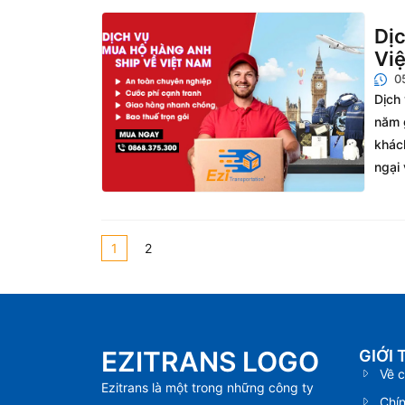
Dịc
Việ
0
Dịch
năm 
khác
ngại 
1
2
EZITRANS LOGO
GIỚI 
Về c
Ezitrans là một trong những công ty
Chí