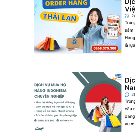
Dịc
Việ
2
Trong
sắm 
Hàng 
là lự
Dịc
Na
2
Tron
cầu n
đang 
vụ m