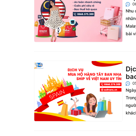
0
Nhu 
nhữn
Mala
bài v
Dịc
bao
0
Ngày
Tron
ngườ
khách