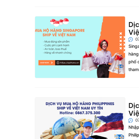
Dịc
Việ
0
Sing
hàng 
phố c
tham 
Dịc
Việ
0
Nhập
Phili