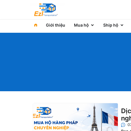
Giới thiệu
Mua hộ
Ship hộ
Dị
ngh
0