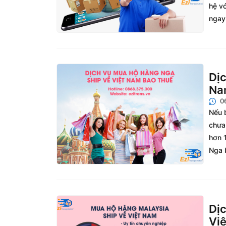
hệ vớ
ngay
Dịc
Nam
0
Nếu 
chưa 
hơn 
Nga b
Dịc
Việ