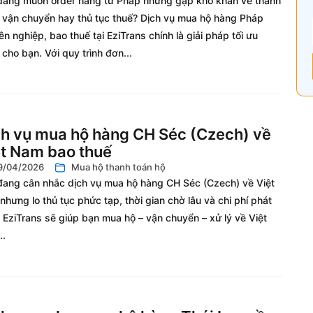
đang muốn order hàng từ Pháp nhưng gặp khó khăn về thanh
, vận chuyển hay thủ tục thuế? Dịch vụ mua hộ hàng Pháp
n nghiệp, bao thuế tại EziTrans chính là giải pháp tối ưu
cho bạn. Với quy trình đơn...
ch vụ mua hộ hàng CH Séc (Czech) về
ệt Nam bao thuế
9/04/2026
Mua hộ thanh toán hộ
đang cân nhắc dịch vụ mua hộ hàng CH Séc (Czech) về Việt
hưng lo thủ tục phức tạp, thời gian chờ lâu và chi phí phát
 EziTrans sẽ giúp bạn mua hộ – vận chuyển – xử lý về Việt
..