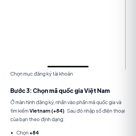
Chọn mục đăng ký tài khoản
Bước 3: Chọn mã quốc gia Việt Nam
Ở màn hình đăng ký, nhấn vào phần mã quốc gia và
tìm kiếm
Vietnam (+84)
. Sau đó nhập số điện thoại
của bạn theo định dạng:
Chọn
+84