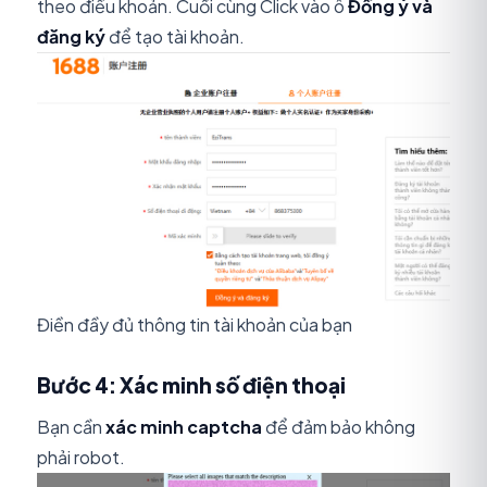
theo điều khoản. Cuối cùng Click vào ô
Đồng ý và
đăng ký
để tạo tài khoản.
Điền đầy đủ thông tin tài khoản của bạn
Bước 4: Xác minh số điện thoại
Bạn cần
xác minh captcha
để đảm bảo không
phải robot.