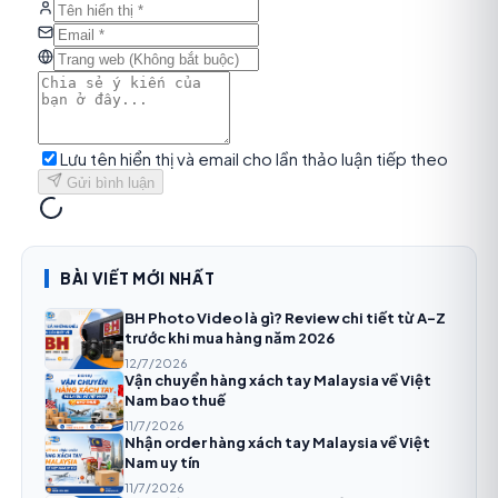
Lưu tên hiển thị và email cho lần thảo luận tiếp theo
Gửi bình luận
BÀI VIẾT MỚI NHẤT
BH Photo Video là gì? Review chi tiết từ A-Z
trước khi mua hàng năm 2026
12/7/2026
Vận chuyển hàng xách tay Malaysia về Việt
Nam bao thuế
11/7/2026
Nhận order hàng xách tay Malaysia về Việt
Nam uy tín
11/7/2026