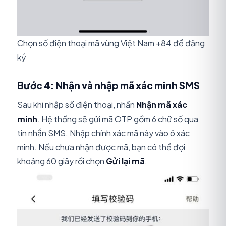
Chọn số điện thoại mã vùng Việt Nam +84 để đăng
ký
Bước 4: Nhận và nhập mã xác minh SMS
Sau khi nhập số điện thoại, nhấn
Nhận mã xác
minh
. Hệ thống sẽ gửi mã OTP gồm 6 chữ số qua
tin nhắn SMS. Nhập chính xác mã này vào ô xác
minh. Nếu chưa nhận được mã, bạn có thể đợi
khoảng 60 giây rồi chọn
Gửi lại mã
.