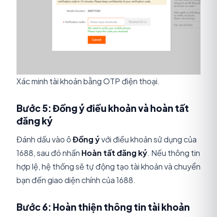
Xác minh tài khoản bằng OTP điện thoại.
Bước 5: Đồng ý điều khoản và hoàn tất
đăng ký
Đánh dấu vào ô
Đồng ý
với điều khoản sử dụng của
1688, sau đó nhấn
Hoàn tất đăng ký
. Nếu thông tin
hợp lệ, hệ thống sẽ tự động tạo tài khoản và chuyển
bạn đến giao diện chính của 1688.
Bước 6: Hoàn thiện thông tin tài khoản