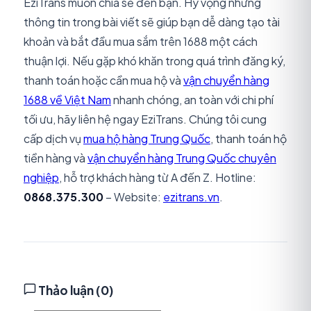
EziTrans muốn chia sẻ đến bạn. Hy vọng những
thông tin trong bài viết sẽ giúp bạn dễ dàng tạo tài
khoản và bắt đầu mua sắm trên 1688 một cách
thuận lợi. Nếu gặp khó khăn trong quá trình đăng ký,
thanh toán hoặc cần mua hộ và
vận chuyển hàng
1688 về Việt Nam
nhanh chóng, an toàn với chi phí
tối ưu, hãy liên hệ ngay EziTrans. Chúng tôi cung
cấp dịch vụ
mua hộ hàng Trung Quốc
, thanh toán hộ
tiền hàng và
vận chuyển hàng Trung Quốc chuyên
nghiệp
, hỗ trợ khách hàng từ A đến Z. Hotline:
0868.375.300
– Website:
ezitrans.vn
.
Thảo luận (
0
)