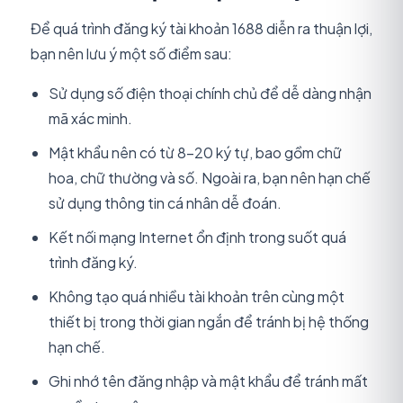
Để quá trình đăng ký tài khoản 1688 diễn ra thuận lợi,
bạn nên lưu ý một số điểm sau:
Sử dụng số điện thoại chính chủ để dễ dàng nhận
mã xác minh.
Mật khẩu nên có từ 8–20 ký tự, bao gồm chữ
hoa, chữ thường và số. Ngoài ra, bạn nên hạn chế
sử dụng thông tin cá nhân dễ đoán.
Kết nối mạng Internet ổn định trong suốt quá
trình đăng ký.
Không tạo quá nhiều tài khoản trên cùng một
thiết bị trong thời gian ngắn để tránh bị hệ thống
hạn chế.
Ghi nhớ tên đăng nhập và mật khẩu để tránh mất