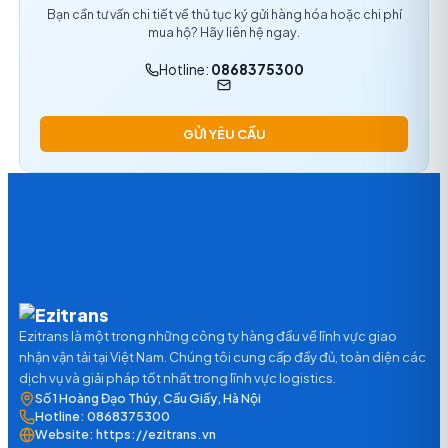
Bạn cần tư vấn chi tiết về thủ tục ký gửi hàng hóa hoặc chi phí
mua hộ? Hãy liên hệ ngay.
Hotline:
0868375300
GỬI YÊU CẦU
Ezitrans là một trong những công ty hàng đầu về lĩnh vực giao
nhận vận tải tại Việt Nam. Chúng tôi cung cấp đầy đủ, toàn diện các
dịch vụ và giải pháp tốt nhất trong lĩnh vực logistics.
Số 1 Hoàng Đạo Thúy, Cầu Giấy, Hà Nội
Hotline:
0868375300
Website:
https://ezitrans.vn