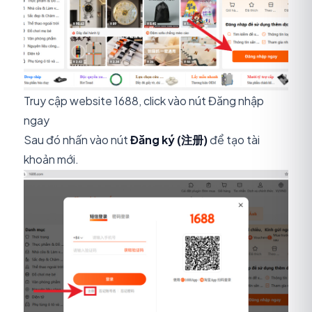
Truy cập website 1688, click vào nút Đăng nhập
ngay
Sau đó nhấn vào nút
Đăng ký (注册)
để tạo tài
khoản mới.