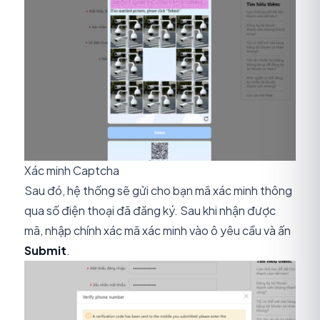
Xác minh Captcha
Sau đó, hệ thống sẽ gửi cho bạn mã xác minh thông
qua số điện thoại đã đăng ký. Sau khi nhận được
mã, nhập chính xác mã xác minh vào ô yêu cầu và ấn
Submit
.