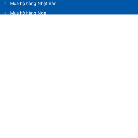
Mua hộ hàng Nhật Bản
Mua hộ hàng Nga
Mua hộ hàng Mỹ
Mua hộ hàng Úc
SHIP HỘ
Vận chuyển hàng Trung Quốc
Vận chuyển hàng Nhật Bản
Vận chuyển hàng Nga
Vận chuyển hàng Mỹ
Vận chuyển hàng Úc
XUẤT KHẨU
Gửi hàng đi Trung Quốc
Gửi hàng đi Nhật Bản
Gửi hàng đi Nga
Gửi hàng đi Mỹ