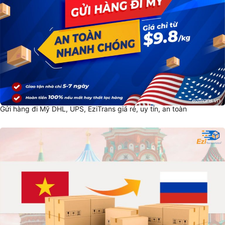
Gửi hàng đi Mỹ DHL, UPS, EziTrans giá rẻ, uy tín, an toàn